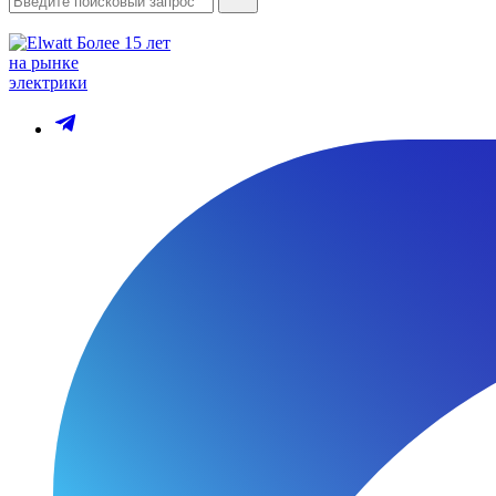
Более 15 лет
на рынке
электрики