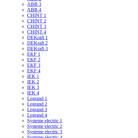
ABB 3
ABB 4
CHINT 1
CHINT 2
CHINT 3
CHINT 4
DEKraft 1
DEKraft 2
DEKraft 3
EKF 1
EKF 2
EKF 3
EKF 4
IEK 1
IEK 2
IEK 3
IEK 4
Legrand 1
Legrand 2
Legrand 3
Legrand 4
Systeme electric 1
Systeme electric 2
Systeme electric 3
Systeme electric 4