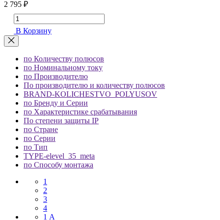
2 795 ₽
В Корзину
по Количеству полюсов
по Номинальному току
по Производителю
По производителю и количеству полюсов
BRAND-KOLICHESTVO_POLYUSOV
по Бренду и Серии
по Характеристике срабатывания
По степени защиты IP
по Стране
по Серии
по Тип
TYPE-elevel_35_meta
по Способу монтажа
1
2
3
4
1 А