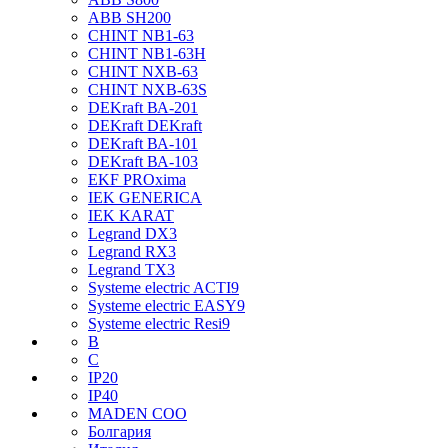
ABB SH200
CHINT NB1-63
CHINT NB1-63H
CHINT NXB-63
CHINT NXB-63S
DEKraft ВА-201
DEKraft DEKraft
DEKraft ВА-101
DEKraft ВА-103
EKF PROxima
IEK GENERICA
IEK KARAT
Legrand DX3
Legrand RX3
Legrand TX3
Systeme electric ACTI9
Systeme electric EASY9
Systeme electric Resi9
B
C
IP20
IP40
MADEN COO
Болгария