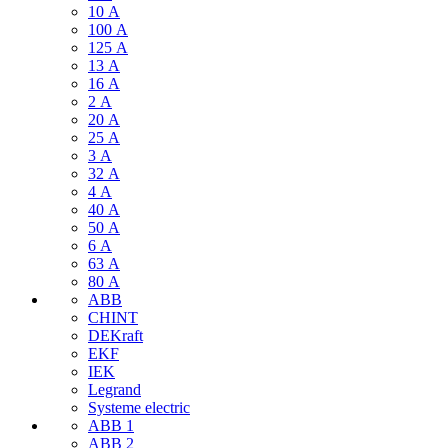
10 А
100 А
125 А
13 А
16 А
2 А
20 А
25 А
3 А
32 А
4 А
40 А
50 А
6 А
63 А
80 А
ABB
CHINT
DEKraft
EKF
IEK
Legrand
Systeme electric
ABB 1
ABB 2