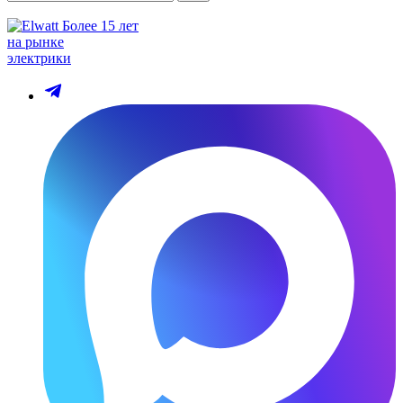
Более 15 лет
на рынке
электрики