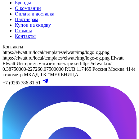
Бренды
О компании
Оплата и доставка
Партнерам
Купон на скидку
Отзывы
Контакты
Контакты
https://elwatt.ru/local/templates/elwatt/img/logo-og.png
https://elwatt.ru/local/templates/elwatt/img/logo-og.png
Elwatt
Elwatt
Интернет-магазин электрики
https://elwatt.ru/
0.38750000-227260.07500000 RUB
117465
Россия
Москва
41-й
километр МКАД
ТК "МЕЛЬНИЦА"
+7 (926) 786 81 51