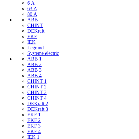
6 А
63 А
80 А
ABB
CHINT
DEKraft
EKF
IEK
Legrand
Systeme electric
ABB 1
ABB 2
ABB 3
ABB 4
CHINT 1
CHINT 2
CHINT 3
CHINT 4
DEKraft 2
DEKraft 3
EKF 1
EKF 2
EKF 3
EKF 4
IEK 1