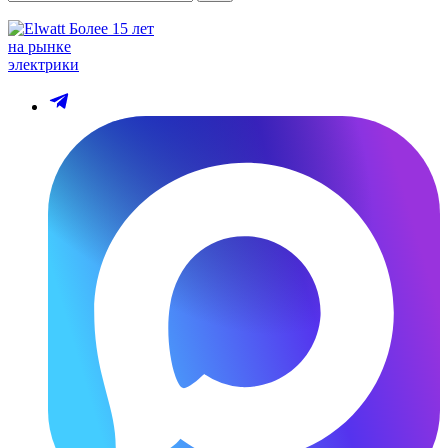
Более 15 лет
на рынке
электрики