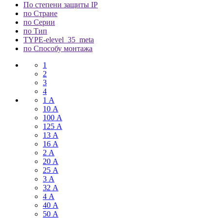
По степени защиты IP
по Стране
по Серии
по Тип
TYPE-elevel_35_meta
по Способу монтажа
1
2
3
4
1 А
10 А
100 А
125 А
13 А
16 А
2 А
20 А
25 А
3 А
32 А
4 А
40 А
50 А