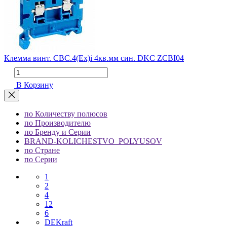
Клемма винт. CBC.4(Ex)i 4кв.мм син. DKC ZCBI04
В Корзину
по Количеству полюсов
по Производителю
по Бренду и Серии
BRAND-KOLICHESTVO_POLYUSOV
по Стране
по Серии
1
2
4
12
6
DEKraft