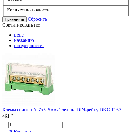
Количество полюсов
Сбросить
Применить
Сортитировать по:
цене
названию
популярности
Клемма винт. п/п 7х5. 5ммх1 зел. на DIN-рейку DKC T167
461 ₽
В Корзину