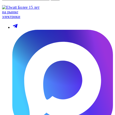
Более 15 лет
на рынке
электрики