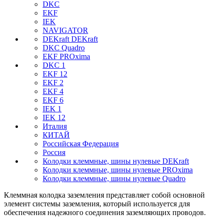
DKC
EKF
IEK
NAVIGATOR
DEKraft DEKraft
DKC Quadro
EKF PROxima
DKC 1
EKF 12
EKF 2
EKF 4
EKF 6
IEK 1
IEK 12
Италия
КИТАЙ
Российская Федерация
Россия
Колодки клеммные, шины нулевые DEKraft
Колодки клеммные, шины нулевые PROxima
Колодки клеммные, шины нулевые Quadro
Клеммная колодка заземления представляет собой основной
элемент системы заземления, который используется для
обеспечения надежного соединения заземляющих проводов.