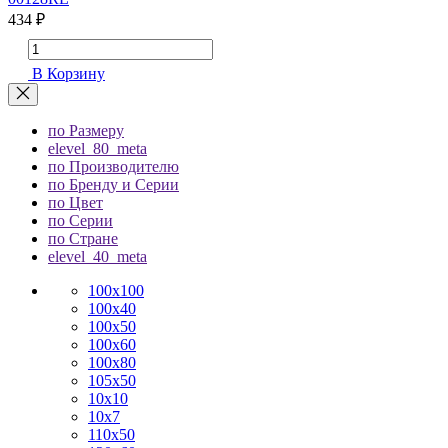
434 ₽
В Корзину
по Размеру
elevel_80_meta
по Производителю
по Бренду и Серии
по Цвет
по Серии
по Стране
elevel_40_meta
100х100
100х40
100х50
100х60
100х80
105х50
10х10
10х7
110х50