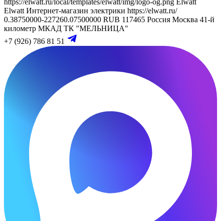
https://elwatt.ru/local/templates/elwatt/img/logo-og.png
Elwatt
Elwatt
Интернет-магазин электрики
https://elwatt.ru/
0.38750000-227260.07500000 RUB
117465
Россия
Москва
41-й
километр МКАД
ТК "МЕЛЬНИЦА"
+7 (926) 786 81 51