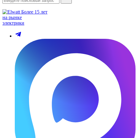
Более 15 лет
на рынке
электрики