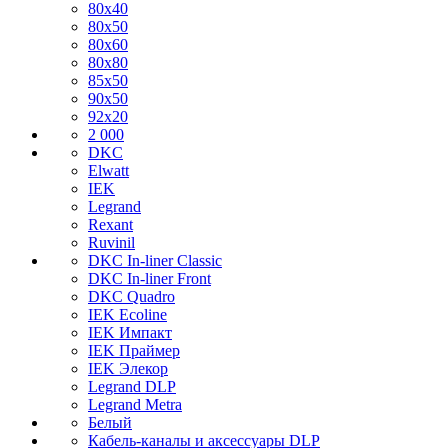
80х40
80х50
80х60
80х80
85х50
90х50
92х20
2 000
DKC
Elwatt
IEK
Legrand
Rexant
Ruvinil
DKC In-liner Classic
DKC In-liner Front
DKC Quadro
IEK Ecoline
IEK Импакт
IEK Праймер
IEK Элекор
Legrand DLP
Legrand Metra
Белый
Кабель-каналы и аксессуары DLP