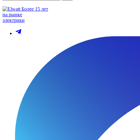
Более 15 лет
на рынке
электрики