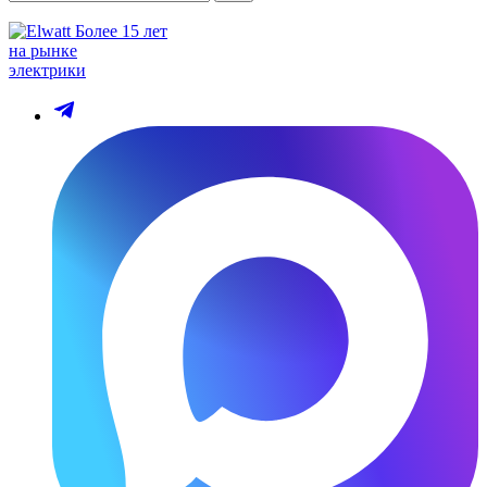
Более 15 лет
на рынке
электрики