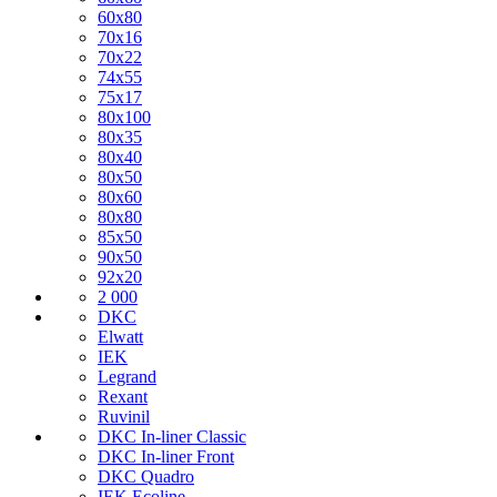
60х80
70х16
70х22
74х55
75х17
80х100
80х35
80х40
80х50
80х60
80х80
85х50
90х50
92х20
2 000
DKC
Elwatt
IEK
Legrand
Rexant
Ruvinil
DKC In-liner Classic
DKC In-liner Front
DKC Quadro
IEK Ecoline