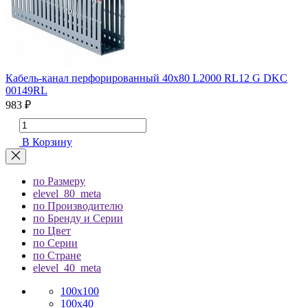
Кабель-канал перфорированный 40х80 L2000 RL12 G DKC
00149RL
983 ₽
В Корзину
по Размеру
elevel_80_meta
по Производителю
по Бренду и Серии
по Цвет
по Серии
по Стране
elevel_40_meta
100х100
100х40