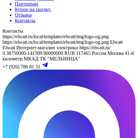
Партнерам
Купон на скидку
Отзывы
Контакты
Контакты
https://elwatt.ru/local/templates/elwatt/img/logo-og.png
https://elwatt.ru/local/templates/elwatt/img/logo-og.png
Elwatt
Elwatt
Интернет-магазин электрики
https://elwatt.ru/
0.38750000-141509.90000000 RUB
117465
Россия
Москва
41-й
километр МКАД
ТК "МЕЛЬНИЦА"
+7 (926) 786 81 51