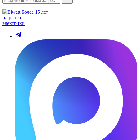
Более 15 лет
на рынке
электрики