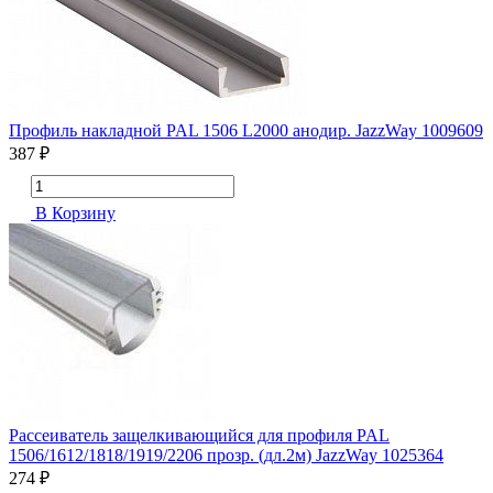
Профиль накладной PAL 1506 L2000 анодир. JazzWay 1009609
387 ₽
В Корзину
Рассеиватель защелкивающийся для профиля PAL
1506/1612/1818/1919/2206 прозр. (дл.2м) JazzWay 1025364
274 ₽