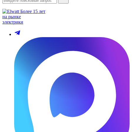
Более 15 лет
на рынке
электрики