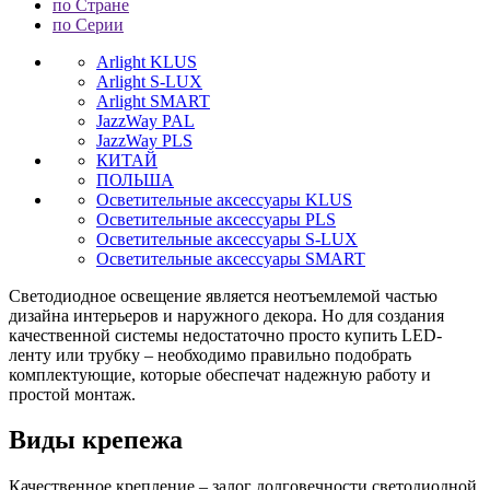
по Стране
по Серии
Arlight KLUS
Arlight S-LUX
Arlight SMART
JazzWay PAL
JazzWay PLS
КИТАЙ
ПОЛЬША
Осветительные аксессуары KLUS
Осветительные аксессуары PLS
Осветительные аксессуары S-LUX
Осветительные аксессуары SMART
Светодиодное освещение является неотъемлемой частью
дизайна интерьеров и наружного декора. Но для создания
качественной системы недостаточно просто купить LED-
ленту или трубку – необходимо правильно подобрать
комплектующие, которые обеспечат надежную работу и
простой монтаж.
Виды крепежа
Качественное крепление – залог долговечности светодиодной