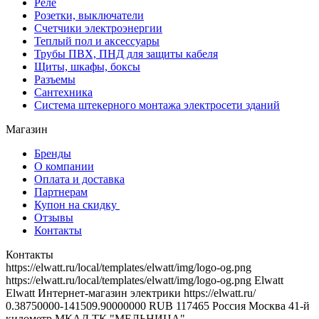
Реле
Розетки, выключатели
Счетчики электроэнергии
Теплый пол и аксессуары
Трубы ПВХ, ПНД для защиты кабеля
Щиты, шкафы, боксы
Разъемы
Сантехника
Система штекерного монтажа электросети зданий
Магазин
Бренды
О компании
Оплата и доставка
Партнерам
Купон на скидку
Отзывы
Контакты
Контакты
https://elwatt.ru/local/templates/elwatt/img/logo-og.png
https://elwatt.ru/local/templates/elwatt/img/logo-og.png
Elwatt
Elwatt
Интернет-магазин электрики
https://elwatt.ru/
0.38750000-141509.90000000 RUB
117465
Россия
Москва
41-й
километр МКАД
ТК "МЕЛЬНИЦА"