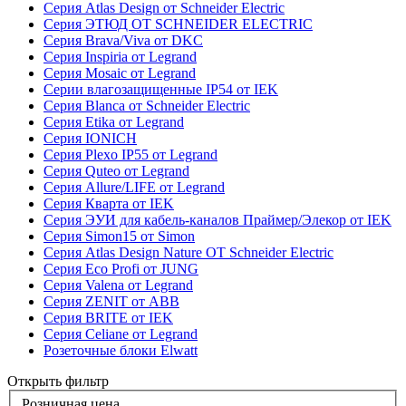
Серия Atlas Design от Schneider Electric
Серия ЭТЮД ОТ SCHNEIDER ELECTRIC
Серия Brava/Viva от DKC
Серия Inspiria от Legrand
Серия Mosaic от Legrand
Серии влагозащищенные IP54 от IEK
Серия Blanca от Schneider Electric
Серия Etika от Legrand
Серия IONICH
Серия Plexo IP55 от Legrand
Серия Quteo от Legrand
Серия Allure/LIFE от Legrand
Серия Кварта от IEK
Серия ЭУИ для кабель-каналов Праймер/Элекор от IEK
Серия Simon15 от Simon
Серия Atlas Design Nature ОТ Schneider Electric
Серия Eco Profi от JUNG
Серия Valena от Legrand
Серия ZENIT от ABB
Серия BRITE от IEK
Серия Celiane от Legrand
Розеточные блоки Elwatt
Открыть фильтр
Розничная цена