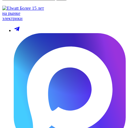
Более 15 лет
на рынке
электрики