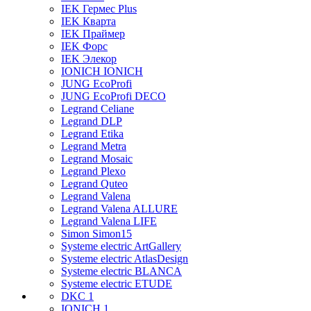
IEK Гермес Plus
IEK Кварта
IEK Праймер
IEK Форс
IEK Элекор
IONICH IONICH
JUNG EcoProfi
JUNG EcoProfi DECO
Legrand Celiane
Legrand DLP
Legrand Etika
Legrand Metra
Legrand Mosaic
Legrand Plexo
Legrand Quteo
Legrand Valena
Legrand Valena ALLURE
Legrand Valena LIFE
Simon Simon15
Systeme electric ArtGallery
Systeme electric AtlasDesign
Systeme electric BLANCA
Systeme electric ETUDE
DKC 1
IONICH 1