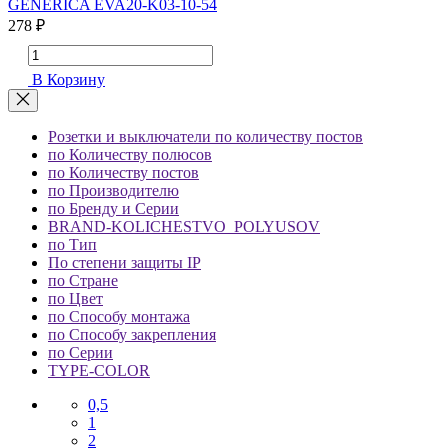
GENERICA EVA20-K03-10-54
278 ₽
В Корзину
Розетки и выключатели по количеству постов
по Количеству полюсов
по Количеству постов
по Производителю
по Бренду и Серии
BRAND-KOLICHESTVO_POLYUSOV
по Тип
По степени защиты IP
по Стране
по Цвет
по Способу монтажа
по Способу закрепления
по Серии
TYPE-COLOR
0,5
1
2