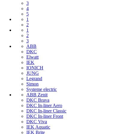
3
4
5
1
2
1
2
3
ABB
DKC
Elwatt
IEK
IONICH
JUNG
Legrand
Simon
Systeme electric
ABB Zenit
DKC Brava
DKC In-liner Aero
DKC In-liner Classic
DKC In-liner Front
DKC Viva
IEK Aquatic
IEK Brite