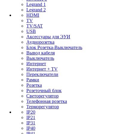
Legrand 1
Legrand 2
HDMI
TV
TV/SAT
USB
Аксессуары для ЭУИ
Аудиорозетка
Блок Розетка-Выключатель
Вывод кабеля
Выключатель
Интернет
Интернет + TV
Переключатели
Рамки
Розетка
Розеточный блок
Светорегулятор
Телефонная розетка
Терморегулятор
IP20
IP21
IP31
IP40
IP41