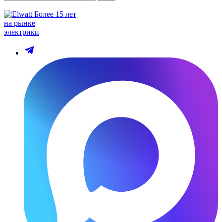
Более 15 лет
на рынке
электрики