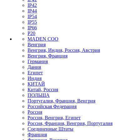
IP42
IP44
IP54
IP55
IP66
P20
MADEN COO
Венгрия
Венгрия, Индия, Россия, Австрия
Венгрия, Франция
Германия
Дания
Египет
Индия
КИТАЙ
Китай, Россия
ПОЛЬША
Португалия, Франция, Венгрия
Российская Федерация
Россия
Россия, Венгрия, Египет
Россия, Франция, Венгрия, Португалия
Соединенные Штаты
Франция