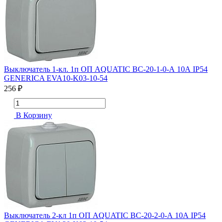
Выключатель 1-кл. 1п ОП AQUATIC ВС-20-1-0-А 10А IP54
GENERICA EVA10-K03-10-54
256 ₽
В Корзину
Выключатель 2-кл 1п ОП AQUATIC ВС-20-2-0-А 10А IP54