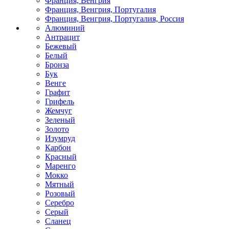
Франция, Венгрия
Франция, Венгрия, Португалия
Франция, Венгрия, Португалия, Россия
Алюминий
Антрацит
Бежевый
Белый
Бронза
Бук
Венге
Графит
Грифель
Жемчуг
Зеленый
Золото
Изумруд
Карбон
Красный
Маренго
Мокко
Мятный
Розовый
Серебро
Серый
Сланец