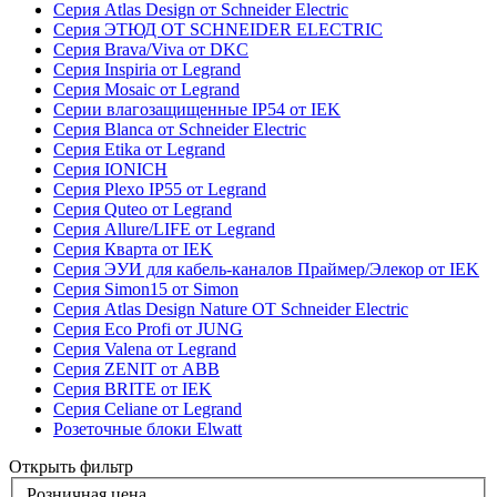
Серия Atlas Design от Schneider Electric
Серия ЭТЮД ОТ SCHNEIDER ELECTRIC
Серия Brava/Viva от DKC
Серия Inspiria от Legrand
Серия Mosaic от Legrand
Серии влагозащищенные IP54 от IEK
Серия Blanca от Schneider Electric
Серия Etika от Legrand
Серия IONICH
Серия Plexo IP55 от Legrand
Серия Quteo от Legrand
Серия Allure/LIFE от Legrand
Серия Кварта от IEK
Серия ЭУИ для кабель-каналов Праймер/Элекор от IEK
Серия Simon15 от Simon
Серия Atlas Design Nature ОТ Schneider Electric
Серия Eco Profi от JUNG
Серия Valena от Legrand
Серия ZENIT от ABB
Серия BRITE от IEK
Серия Celiane от Legrand
Розеточные блоки Elwatt
Открыть фильтр
Розничная цена