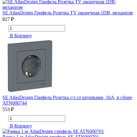
SE AtlasDesign Грифель Розетка TV оконечная 1DB, механизм
827 ₽
В Корзину
SE AtlasDesign Грифель Розетка с/з со шторками, 16А, в сборе
ATN000744
553 ₽
В Корзину
Рамка 1-м AtlasDesign грифель SE ATN000701