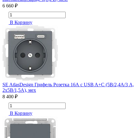
6 660 ₽
В Корзину
SE AtlasDesign Грифель Розетка 16А с USB A+C (5В/2,4А/3 А,
2х5В/1,5А), мех
8 400 ₽
В Корзину