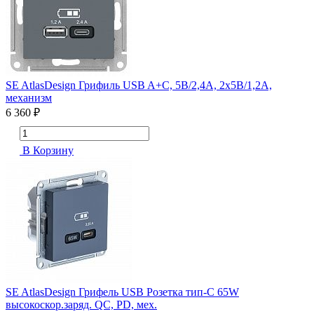
SE AtlasDesign Грифиль USB A+С, 5В/2,4А, 2х5В/1,2А,
механизм
6 360 ₽
В Корзину
SE AtlasDesign Грифель USB Розетка тип-C 65W
высокоскор.заряд. QC, PD, мех.