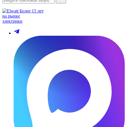
Более 15 лет
на рынке
электрики