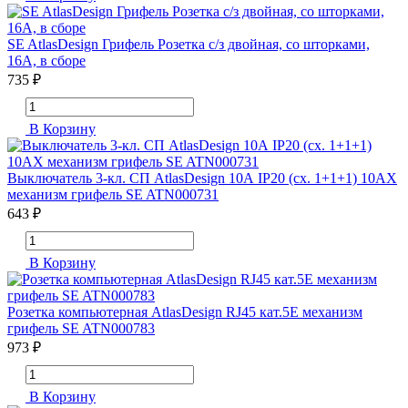
SE AtlasDesign Грифель Розетка с/з двойная, со шторками,
16А, в сборе
735 ₽
В Корзину
Выключатель 3-кл. СП AtlasDesign 10А IP20 (сх. 1+1+1) 10AX
механизм грифель SE ATN000731
643 ₽
В Корзину
Розетка компьютерная AtlasDesign RJ45 кат.5E механизм
грифель SE ATN000783
973 ₽
В Корзину