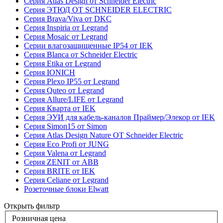
Серия Atlas Design от Schneider Electric
Серия ЭТЮД ОТ SCHNEIDER ELECTRIC
Серия Brava/Viva от DKC
Серия Inspiria от Legrand
Серия Mosaic от Legrand
Серии влагозащищенные IP54 от IEK
Серия Blanca от Schneider Electric
Серия Etika от Legrand
Серия IONICH
Серия Plexo IP55 от Legrand
Серия Quteo от Legrand
Серия Allure/LIFE от Legrand
Серия Кварта от IEK
Серия ЭУИ для кабель-каналов Праймер/Элекор от IEK
Серия Simon15 от Simon
Серия Atlas Design Nature ОТ Schneider Electric
Серия Eco Profi от JUNG
Серия Valena от Legrand
Серия ZENIT от ABB
Серия BRITE от IEK
Серия Celiane от Legrand
Розеточные блоки Elwatt
Открыть фильтр
Розничная цена