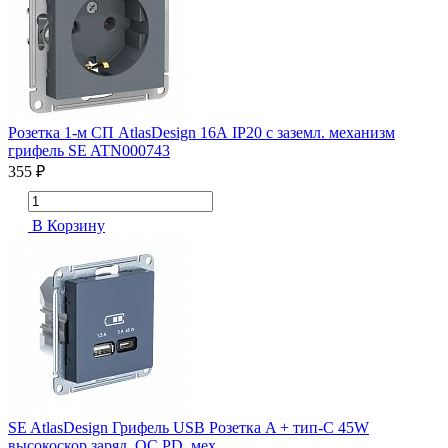
Розетка 1-м СП AtlasDesign 16А IP20 с заземл. механизм
грифель SE ATN000743
355 ₽
В Корзину
SE AtlasDesign Грифель USB Розетка A + тип-C 45W
высокоскор.заряд. QC,PD, мех.