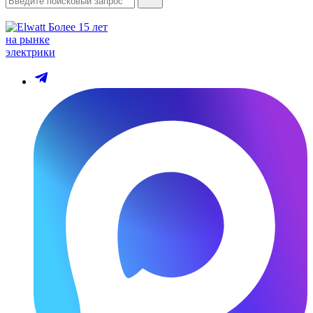
Более 15 лет
на рынке
электрики