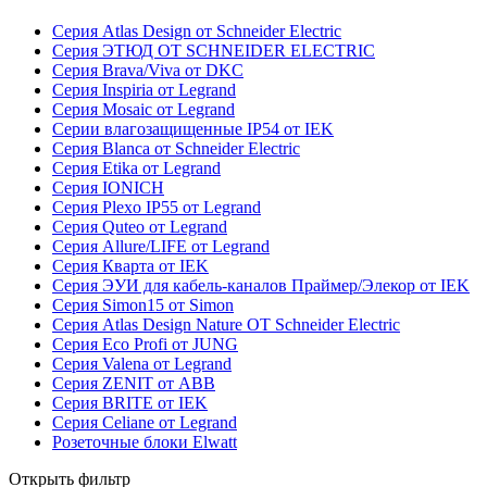
Серия Atlas Design от Schneider Electric
Серия ЭТЮД ОТ SCHNEIDER ELECTRIC
Серия Brava/Viva от DKC
Серия Inspiria от Legrand
Серия Mosaic от Legrand
Серии влагозащищенные IP54 от IEK
Серия Blanca от Schneider Electric
Серия Etika от Legrand
Серия IONICH
Серия Plexo IP55 от Legrand
Серия Quteo от Legrand
Серия Allure/LIFE от Legrand
Серия Кварта от IEK
Серия ЭУИ для кабель-каналов Праймер/Элекор от IEK
Серия Simon15 от Simon
Серия Atlas Design Nature ОТ Schneider Electric
Серия Eco Profi от JUNG
Серия Valena от Legrand
Серия ZENIT от ABB
Серия BRITE от IEK
Серия Celiane от Legrand
Розеточные блоки Elwatt
Открыть фильтр