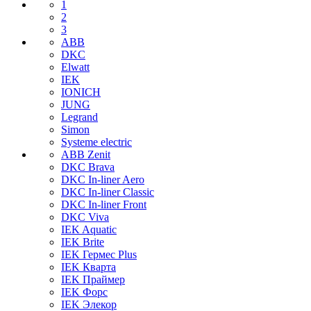
1
2
3
ABB
DKC
Elwatt
IEK
IONICH
JUNG
Legrand
Simon
Systeme electric
ABB Zenit
DKC Brava
DKC In-liner Aero
DKC In-liner Classic
DKC In-liner Front
DKC Viva
IEK Aquatic
IEK Brite
IEK Гермес Plus
IEK Кварта
IEK Праймер
IEK Форс
IEK Элекор