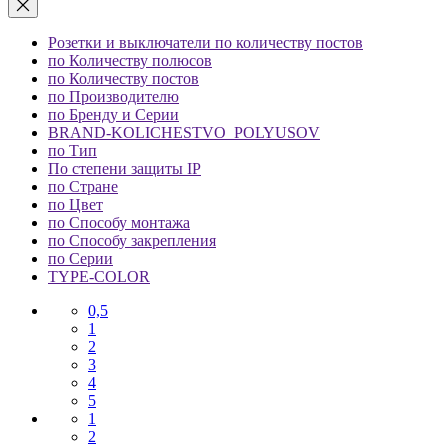
Розетки и выключатели по количеству постов
по Количеству полюсов
по Количеству постов
по Производителю
по Бренду и Серии
BRAND-KOLICHESTVO_POLYUSOV
по Тип
По степени защиты IP
по Стране
по Цвет
по Способу монтажа
по Способу закрепления
по Серии
TYPE-COLOR
0,5
1
2
3
4
5
1
2