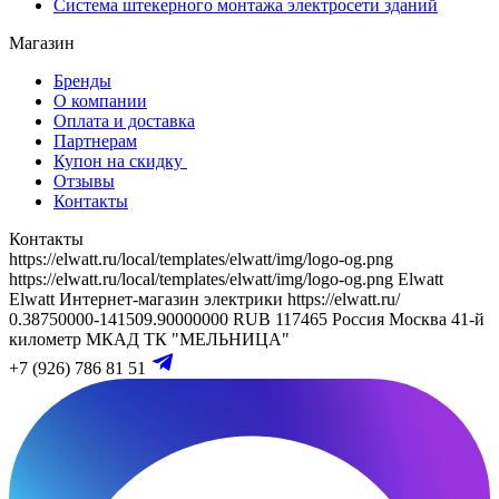
Система штекерного монтажа электросети зданий
Магазин
Бренды
О компании
Оплата и доставка
Партнерам
Купон на скидку
Отзывы
Контакты
Контакты
https://elwatt.ru/local/templates/elwatt/img/logo-og.png
https://elwatt.ru/local/templates/elwatt/img/logo-og.png
Elwatt
Elwatt
Интернет-магазин электрики
https://elwatt.ru/
0.38750000-141509.90000000 RUB
117465
Россия
Москва
41-й
километр МКАД
ТК "МЕЛЬНИЦА"
+7 (926) 786 81 51