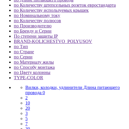
по Количеству штепсельных розеток евростандарта
по Количеству используемых крышек
по Номинальному току
по Количеству полюсов
по Производителю
по Бренду и Серии
По степени защиты IP
BRAND-KOLICHESTVO_POLYUSOV
по Тип
по Стране
по Серии
по Материалу жилы
по Способу монтажа
по Цвету колонны
TYPE-COLOR
Вилки, колодки, удлинители Длина питающего
провода 0
2
10
20
3
5
7
30