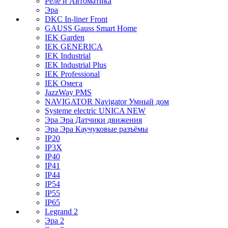
Реле и Автоматика
Эра
DKC In-liner Front
GAUSS Gauss Smart Home
IEK Garden
IEK GENERICA
IEK Industrial
IEK Industrial Plus
IEK Professional
IEK Омега
JazzWay PMS
NAVIGATOR Navigator Умный дом
Systeme electric UNICA NEW
Эра Эра Датчики движения
Эра Эра Каучуковые разъёмы
IP20
IP3X
IP40
IP41
IP44
IP54
IP55
IP65
Legrand 2
Эра 2