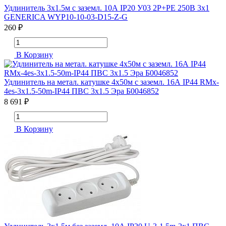
Удлинитель 3х1.5м с заземл. 10А IP20 У03 2P+PE 250В 3х1
GENERICA WYP10-10-03-D15-Z-G
260 ₽
В Корзину
Удлинитель на метал. катушке 4х50м с заземл. 16А IP44 RMx-
4es-3х1.5-50m-IP44 ПВС 3х1.5 Эра Б0046852
8 691 ₽
В Корзину