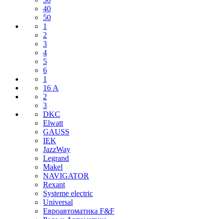
40
50
1
2
3
4
5
6
1
16 А
2
3
DKC
Elwatt
GAUSS
IEK
JazzWay
Legrand
Makel
NAVIGATOR
Rexant
Systeme electric
Universal
Евроавтоматика F&F