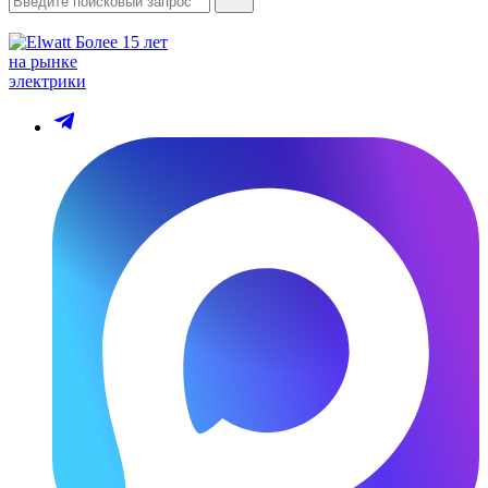
Более 15 лет
на рынке
электрики