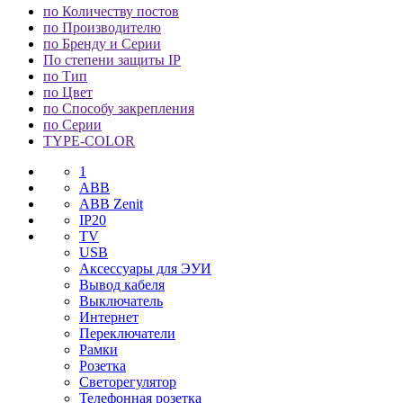
по Количеству постов
по Производителю
по Бренду и Серии
По степени защиты IP
по Тип
по Цвет
по Способу закрепления
по Серии
TYPE-COLOR
1
ABB
ABB Zenit
IP20
TV
USB
Аксессуары для ЭУИ
Вывод кабеля
Выключатель
Интернет
Переключатели
Рамки
Розетка
Светорегулятор
Телефонная розетка