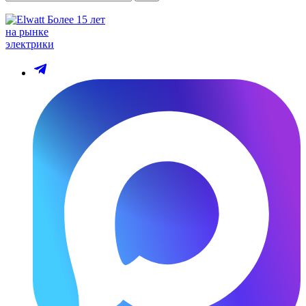
Более 15 лет
на рынке
электрики