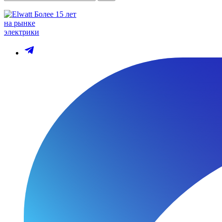
Более 15 лет
на рынке
электрики