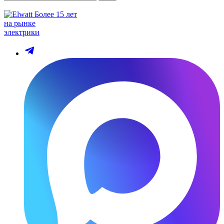
Более 15 лет
на рынке
электрики