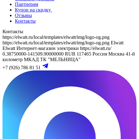
Партнерам
Купон на скидку
Отзывы
Контакты
Контакты
https://elwatt.ru/local/templates/elwatt/img/logo-og.png
https://elwatt.ru/local/templates/elwatt/img/logo-og.png
Elwatt
Elwatt
Интернет-магазин электрики
https://elwatt.ru/
0.38750000-141509.90000000 RUB
117465
Россия
Москва
41-й
километр МКАД
ТК "МЕЛЬНИЦА"
+7 (926) 786 81 51