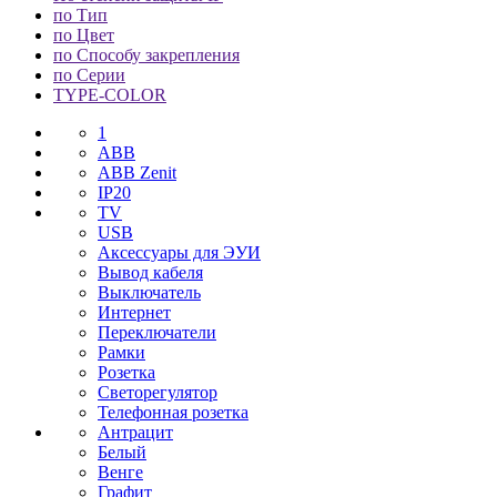
по Тип
по Цвет
по Способу закрепления
по Серии
TYPE-COLOR
1
ABB
ABB Zenit
IP20
TV
USB
Аксессуары для ЭУИ
Вывод кабеля
Выключатель
Интернет
Переключатели
Рамки
Розетка
Светорегулятор
Телефонная розетка
Антрацит
Белый
Венге
Графит