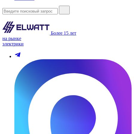
Более 15 лет
на рынке
электрики