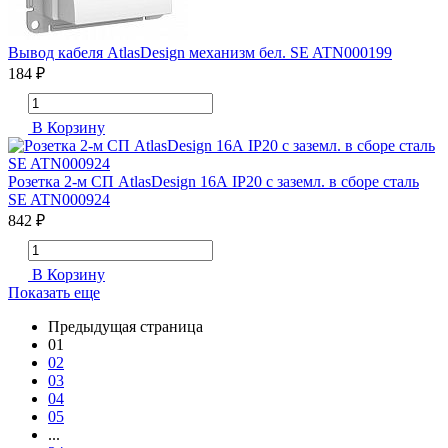
Вывод кабеля AtlasDesign механизм бел. SE ATN000199
184 ₽
В Корзину
Розетка 2-м СП AtlasDesign 16А IP20 с заземл. в сборе сталь
SE ATN000924
842 ₽
В Корзину
Показать еще
Предыдущая страница
01
02
03
04
05
...