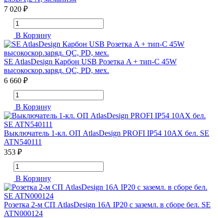
7 020 ₽
В Корзину
SE AtlasDesign Карбон USB Розетка A + тип-C 45W
высокоскор.заряд. QC, PD, мех.
6 660 ₽
В Корзину
Выключатель 1-кл. ОП AtlasDesign PROFI IP54 10AX бел. SE
ATN540111
353 ₽
В Корзину
Розетка 2-м СП AtlasDesign 16А IP20 с заземл. в сборе бел. SE
ATN000124