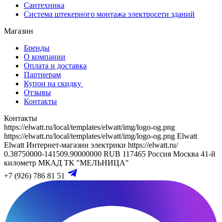
Сантехника
Система штекерного монтажа электросети зданий
Магазин
Бренды
О компании
Оплата и доставка
Партнерам
Купон на скидку
Отзывы
Контакты
Контакты
https://elwatt.ru/local/templates/elwatt/img/logo-og.png
https://elwatt.ru/local/templates/elwatt/img/logo-og.png
Elwatt
Elwatt
Интернет-магазин электрики
https://elwatt.ru/
0.38750000-141509.90000000 RUB
117465
Россия
Москва
41-й
километр МКАД
ТК "МЕЛЬНИЦА"
+7 (926) 786 81 51