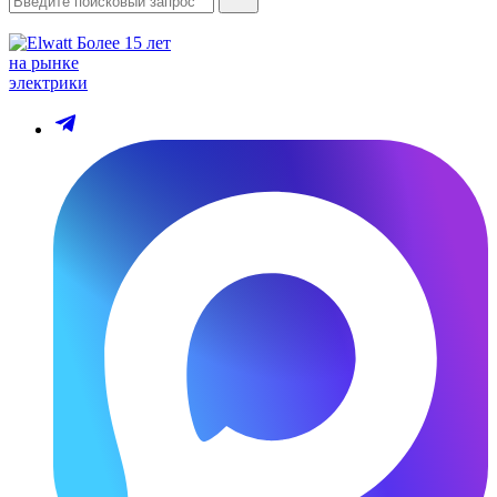
Более 15 лет
на рынке
электрики