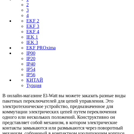
2
3
4
EKF 2
EKF 3
EKF 4
IEK 1
IEK 3
EKF PROxima
IP00
IP20
IP40
IP54
IP56
КИТАЙ
Турция
В онлайн-магазине El-Watt вы можете заказать разные виды
пакетных переключателей для цепей управления. Это
электротехническое устройство, предназначенное для
коммутации электрических цепей путем переключения
одного или нескольких положений. Конструктивно он
представляет собой механизм, в котором электрические
контакты замыкаются или размыкаются через поворотный
механизм, собранный в компактном изолирующем корпусе.