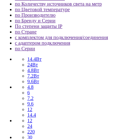
по Количеству источников света на метр
по Цветовой температуре
по Производителю
по Бренду и Серии
По степени защиты IP
по Стране
с комплектом для подключения/соединения
с адаптером подключения
по Серии
14.4Вт
24Вт
4.8Вт
7.2Вт
9.6Вт
4.8
6
7.2
9.6
12
14.4
12
24
220
30