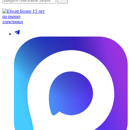
Более 15 лет
на рынке
электрики