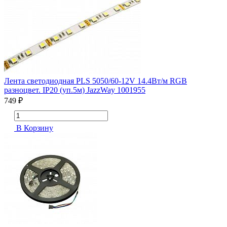
Лента светодиодная PLS 5050/60-12V 14.4Вт/м RGB
разноцвет. IP20 (уп.5м) JazzWay 1001955
749 ₽
В Корзину