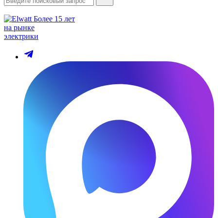
Более 15 лет
на рынке
электрики