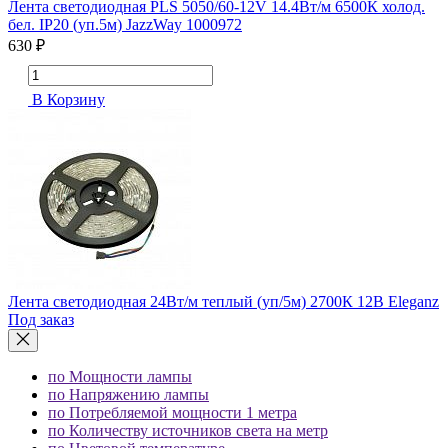
Лента светодиодная PLS 5050/60-12V 14.4Вт/м 6500К холод.
бел. IP20 (уп.5м) JazzWay 1000972
630 ₽
В Корзину
Лента светодиодная 24Вт/м теплый (уп/5м) 2700К 12В Eleganz
Под заказ
по Мощности лампы
по Напряжению лампы
по Потребляемой мощности 1 метра
по Количеству источников света на метр