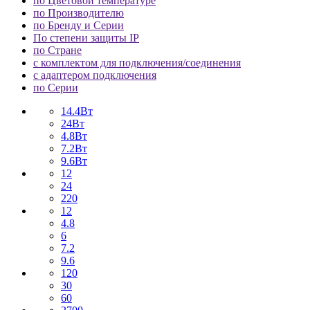
по Цветовой температуре
по Производителю
по Бренду и Серии
По степени защиты IP
по Стране
с комплектом для подключения/соединения
с адаптером подключения
по Серии
14.4Вт
24Вт
4.8Вт
7.2Вт
9.6Вт
12
24
220
12
4.8
6
7.2
9.6
120
30
60