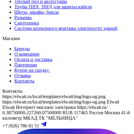
Теплый пол и аксессуары
Трубы ПВХ, ПНД для защиты кабеля
Щиты, шкафы, боксы
Разъемы
Сантехника
Система штекерного монтажа электросети зданий
Магазин
Бренды
О компании
Оплата и доставка
Партнерам
Купон на скидку
Отзывы
Контакты
Контакты
https://elwatt.ru/local/templates/elwatt/img/logo-og.png
https://elwatt.ru/local/templates/elwatt/img/logo-og.png
Elwatt
Elwatt
Интернет-магазин электрики
https://elwatt.ru/
0.38750000-227260.07500000 RUB
117465
Россия
Москва
41-й
километр МКАД
ТК "МЕЛЬНИЦА"
+7 (926) 786 81 51