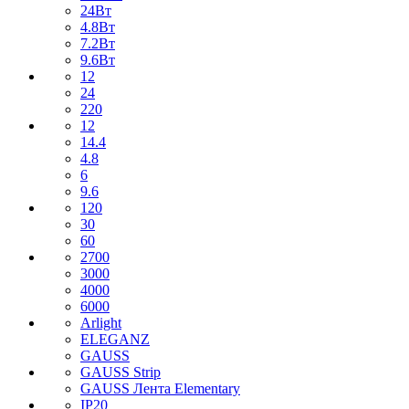
24Вт
4.8Вт
7.2Вт
9.6Вт
12
24
220
12
14.4
4.8
6
9.6
120
30
60
2700
3000
4000
6000
Arlight
ELEGANZ
GAUSS
GAUSS Strip
GAUSS Лента Elementary
IP20