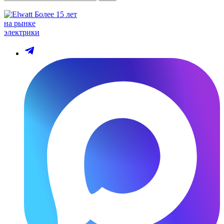
Более 15 лет
на рынке
электрики