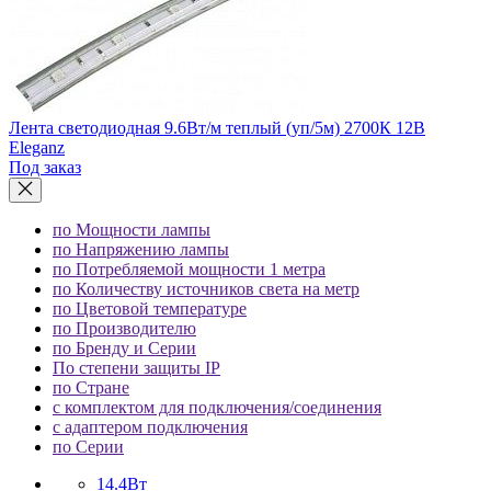
Лента светодиодная 9.6Вт/м теплый (уп/5м) 2700К 12В
Eleganz
Под заказ
по Мощности лампы
по Напряжению лампы
по Потребляемой мощности 1 метра
по Количеству источников света на метр
по Цветовой температуре
по Производителю
по Бренду и Серии
По степени защиты IP
по Стране
с комплектом для подключения/соединения
с адаптером подключения
по Серии
14.4Вт