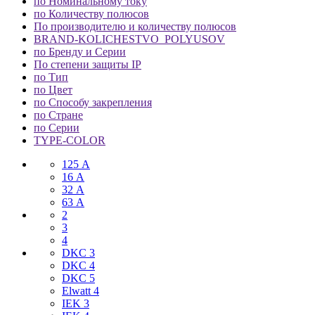
по Номинальному току
по Количеству полюсов
По производителю и количеству полюсов
BRAND-KOLICHESTVO_POLYUSOV
по Бренду и Серии
По степени защиты IP
по Тип
по Цвет
по Способу закрепления
по Стране
по Серии
TYPE-COLOR
125 А
16 А
32 А
63 А
2
3
4
DKC 3
DKC 4
DKC 5
Elwatt 4
IEK 3