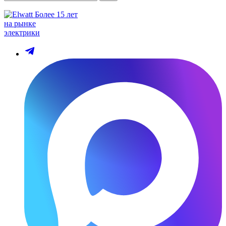
Более 15 лет
на рынке
электрики