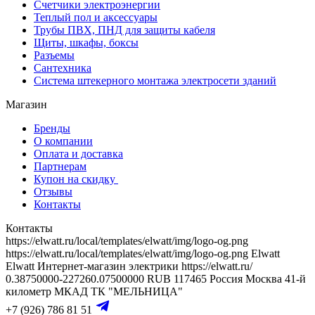
Счетчики электроэнергии
Теплый пол и аксессуары
Трубы ПВХ, ПНД для защиты кабеля
Щиты, шкафы, боксы
Разъемы
Сантехника
Система штекерного монтажа электросети зданий
Магазин
Бренды
О компании
Оплата и доставка
Партнерам
Купон на скидку
Отзывы
Контакты
Контакты
https://elwatt.ru/local/templates/elwatt/img/logo-og.png
https://elwatt.ru/local/templates/elwatt/img/logo-og.png
Elwatt
Elwatt
Интернет-магазин электрики
https://elwatt.ru/
0.38750000-227260.07500000 RUB
117465
Россия
Москва
41-й
километр МКАД
ТК "МЕЛЬНИЦА"
+7 (926) 786 81 51