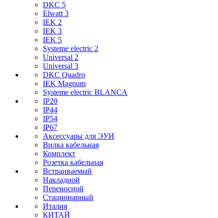
DKC 5
Elwatt 3
IEK 2
IEK 3
IEK 5
Systeme electric 2
Universal 2
Universal 3
DKC Quadro
IEK Magnum
Systeme electric BLANCA
IP20
IP44
IP54
IP67
Аксессуары для ЭУИ
Вилка кабельная
Комплект
Розетка кабельная
Встраиваемый
Накладной
Переносной
Стационарный
Италия
КИТАЙ