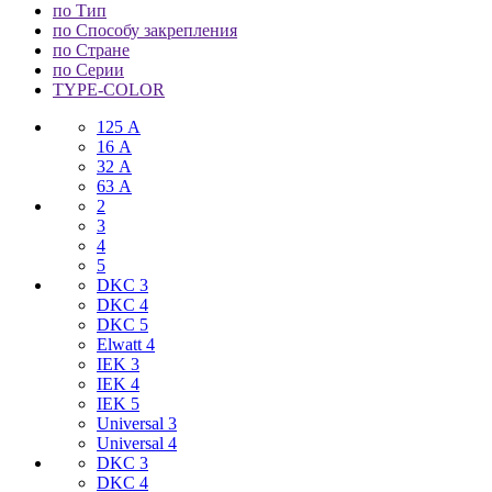
по Тип
по Способу закрепления
по Стране
по Серии
TYPE-COLOR
125 А
16 А
32 А
63 А
2
3
4
5
DKC 3
DKC 4
DKC 5
Elwatt 4
IEK 3
IEK 4
IEK 5
Universal 3
Universal 4
DKC 3
DKC 4