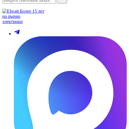
Более 15 лет
на рынке
электрики