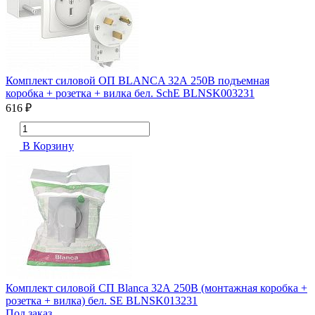
Комплект силовой ОП BLANCA 32А 250В подъемная
коробка + розетка + вилка бел. SchE BLNSK003231
616 ₽
В Корзину
Комплект силовой СП Blanca 32А 250В (монтажная коробка +
розетка + вилка) бел. SE BLNSK013231
Под заказ