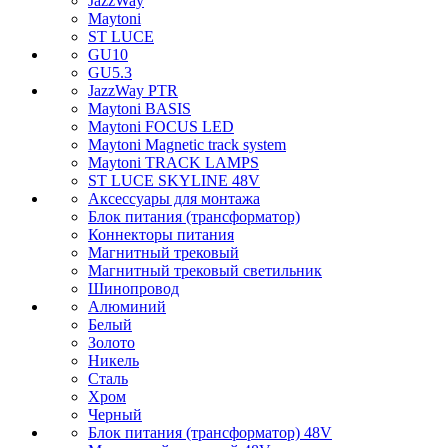
JazzWay
Maytoni
ST LUCE
GU10
GU5.3
JazzWay PTR
Maytoni BASIS
Maytoni FOCUS LED
Maytoni Magnetic track system
Maytoni TRACK LAMPS
ST LUCE SKYLINE 48V
Аксессуары для монтажа
Блок питания (трансформатор)
Коннекторы питания
Магнитный трековый
Магнитный трековый светильник
Шинопровод
Алюминий
Белый
Золото
Никель
Сталь
Хром
Черный
Блок питания (трансформатор) 48V