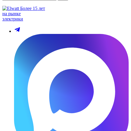
Более 15 лет
на рынке
электрики