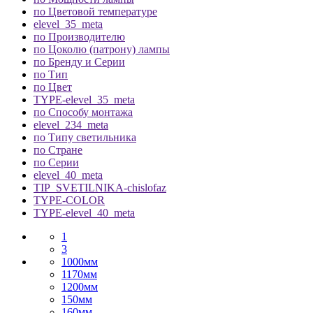
по Цветовой температуре
elevel_35_meta
по Производителю
по Цоколю (патрону) лампы
по Бренду и Серии
по Тип
по Цвет
TYPE-elevel_35_meta
по Способу монтажа
elevel_234_meta
по Типу светильника
по Стране
по Серии
elevel_40_meta
TIP_SVETILNIKA-chislofaz
TYPE-COLOR
TYPE-elevel_40_meta
1
3
1000мм
1170мм
1200мм
150мм
160мм