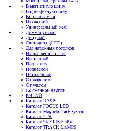
Магнитный трековый 48V
В магнитную шину
В однофазную шину
Встраиваемый
Накладной
Универсальный (-ая)
Диммируемый
Диодный
Светодиод. (LED)
Для натяжных потолков
Направленный свет
Настенный
Под лампу
Подвесной
Потолочный
С плафоном
С пультом
Со сменной лампой
КИТАЙ
Каталог BASIS
Каталог FOCUS LED
Каталог Magnetic track system
Каталог PTR
Каталог SKYLINE 48V
Каталог TRACK LAMPS