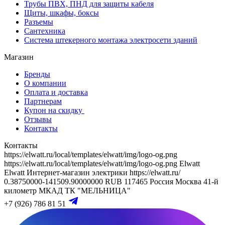
Трубы ПВХ, ПНД для защиты кабеля
Щиты, шкафы, боксы
Разъемы
Сантехника
Система штекерного монтажа электросети зданий
Магазин
Бренды
О компании
Оплата и доставка
Партнерам
Купон на скидку
Отзывы
Контакты
Контакты
https://elwatt.ru/local/templates/elwatt/img/logo-og.png
https://elwatt.ru/local/templates/elwatt/img/logo-og.png
Elwatt
Elwatt
Интернет-магазин электрики
https://elwatt.ru/
0.38750000-141509.90000000 RUB
117465
Россия
Москва
41-й
километр МКАД
ТК "МЕЛЬНИЦА"
+7 (926) 786 81 51