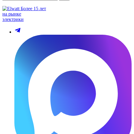
Более 15 лет
на рынке
электрики