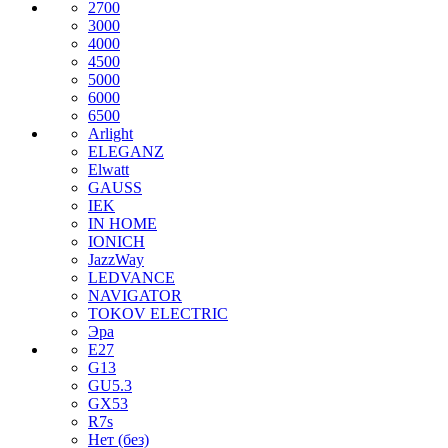
2700
3000
4000
4500
5000
6000
6500
Arlight
ELEGANZ
Elwatt
GAUSS
IEK
IN HOME
IONICH
JazzWay
LEDVANCE
NAVIGATOR
TOKOV ELECTRIC
Эра
E27
G13
GU5.3
GX53
R7s
Нет (без)