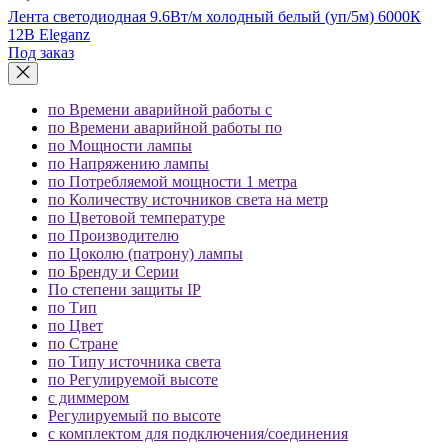
Лента светодиодная 9.6Вт/м холодный белый (уп/5м) 6000К
12В Eleganz
Под заказ
по Времени аварийной работы с
по Времени аварийной работы по
по Мощности лампы
по Напряжению лампы
по Потребляемой мощности 1 метра
по Количеству источников света на метр
по Цветовой температуре
по Производителю
по Цоколю (патрону) лампы
по Бренду и Серии
По степени защиты IP
по Тип
по Цвет
по Стране
по Типу источника света
по Регулируемой высоте
с диммером
Регулируемый по высоте
с комплектом для подключения/соединения