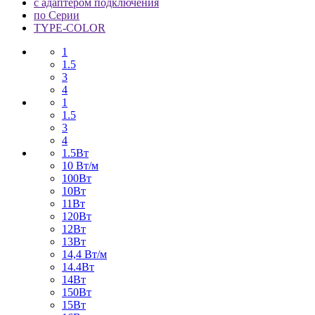
с адаптером подключения
по Серии
TYPE-COLOR
1
1.5
3
4
1
1.5
3
4
1.5Вт
10 Вт/м
100Вт
10Вт
11Вт
120Вт
12Вт
13Вт
14,4 Вт/м
14.4Вт
14Вт
150Вт
15Вт