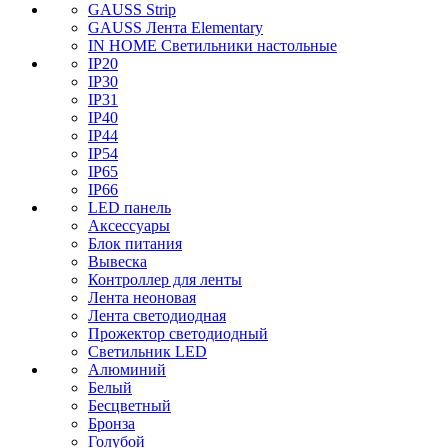
GAUSS Strip
GAUSS Лента Elementary
IN HOME Светильники настольные
IP20
IP30
IP31
IP40
IP44
IP54
IP65
IP66
LED панель
Аксессуары
Блок питания
Вывеска
Контроллер для ленты
Лента неоновая
Лента светодиодная
Прожектор светодиодный
Светильник LED
Алюминий
Белый
Бесцветный
Бронза
Голубой