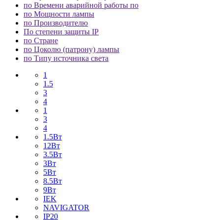
по Времени аварийной работы по
по Мощности лампы
по Производителю
По степени защиты IP
по Стране
по Цоколю (патрону) лампы
по Типу источника света
1
1.5
3
4
1
3
4
1.5Вт
12Вт
3.5Вт
3Вт
5Вт
8.5Вт
9Вт
IEK
NAVIGATOR
IP20