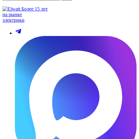
Более 15 лет
на рынке
электрики