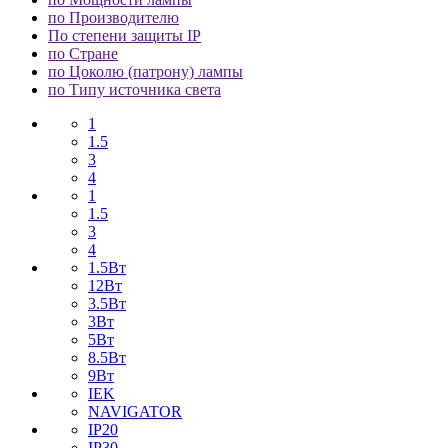
по Производителю
По степени защиты IP
по Стране
по Цоколю (патрону) лампы
по Типу источника света
1
1.5
3
4
1
1.5
3
4
1.5Вт
12Вт
3.5Вт
3Вт
5Вт
8.5Вт
9Вт
IEK
NAVIGATOR
IP20
IP30