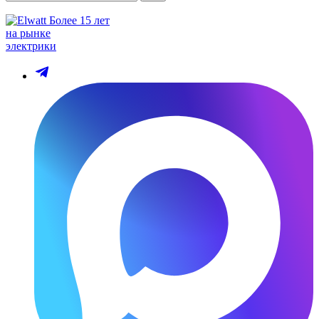
Более 15 лет
на рынке
электрики