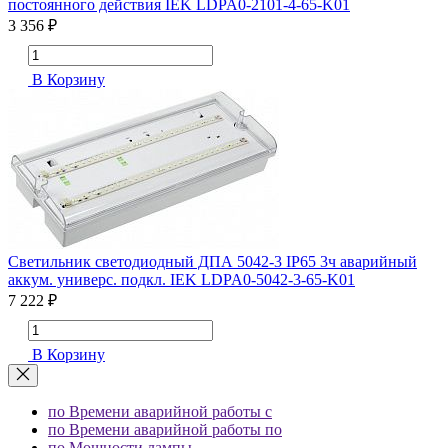
постоянного действия IEK LDPA0-2101-4-65-K01
3 356 ₽
В Корзину
Светильник светодиодный ДПА 5042-3 IP65 3ч аварийный
аккум. универс. подкл. IEK LDPA0-5042-3-65-K01
7 222 ₽
В Корзину
по Времени аварийной работы с
по Времени аварийной работы по
по Мощности лампы