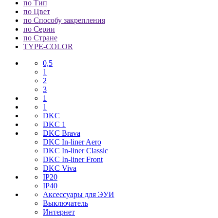
по Тип
по Цвет
по Способу закрепления
по Серии
по Стране
TYPE-COLOR
0,5
1
2
3
1
1
DKC
DKC 1
DKC Brava
DKC In-liner Aero
DKC In-liner Classic
DKC In-liner Front
DKC Viva
IP20
IP40
Аксессуары для ЭУИ
Выключатель
Интернет