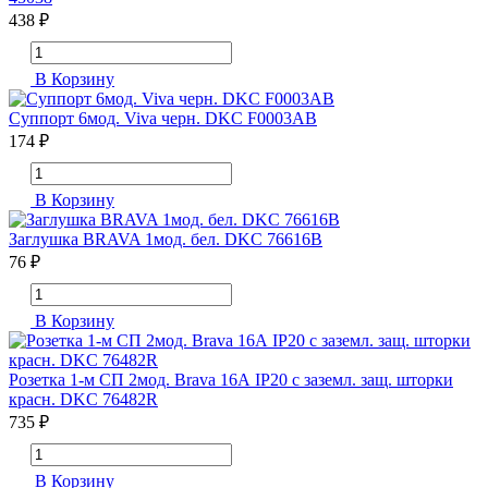
438 ₽
В Корзину
Суппорт 6мод. Viva черн. DKC F0003AB
174 ₽
В Корзину
Заглушка BRAVA 1мод. бел. DKC 76616B
76 ₽
В Корзину
Розетка 1-м СП 2мод. Brava 16А IP20 с заземл. защ. шторки
красн. DKC 76482R
735 ₽
В Корзину