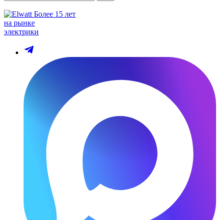
Более 15 лет
на рынке
электрики