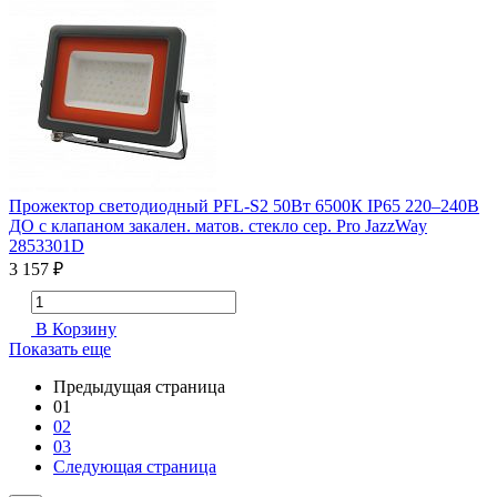
Прожектор светодиодный PFL-S2 50Вт 6500К IP65 220–240В
ДО с клапаном закален. матов. стекло сер. Pro JazzWay
2853301D
3 157 ₽
В Корзину
Показать еще
Предыдущая страница
01
02
03
Следующая страница