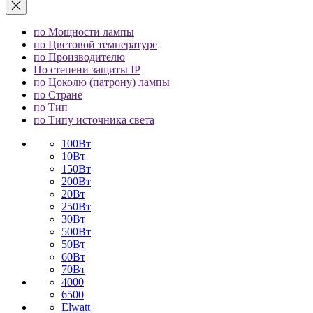
по Мощности лампы
по Цветовой температуре
по Производителю
По степени защиты IP
по Цоколю (патрону) лампы
по Стране
по Тип
по Типу источника света
100Вт
10Вт
150Вт
200Вт
20Вт
250Вт
30Вт
500Вт
50Вт
60Вт
70Вт
4000
6500
Elwatt