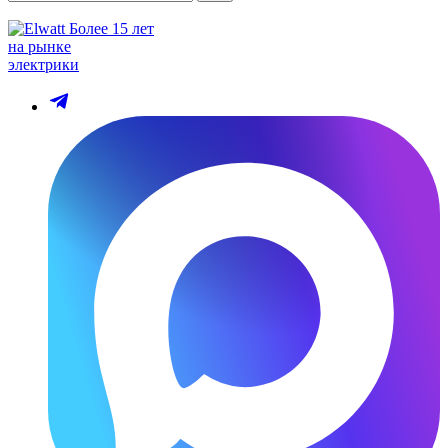
Более 15 лет
на рынке
электрики