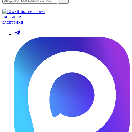
Более 15 лет
на рынке
электрики