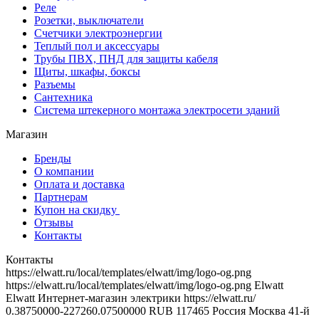
Реле
Розетки, выключатели
Счетчики электроэнергии
Теплый пол и аксессуары
Трубы ПВХ, ПНД для защиты кабеля
Щиты, шкафы, боксы
Разъемы
Сантехника
Система штекерного монтажа электросети зданий
Магазин
Бренды
О компании
Оплата и доставка
Партнерам
Купон на скидку
Отзывы
Контакты
Контакты
https://elwatt.ru/local/templates/elwatt/img/logo-og.png
https://elwatt.ru/local/templates/elwatt/img/logo-og.png
Elwatt
Elwatt
Интернет-магазин электрики
https://elwatt.ru/
0.38750000-227260.07500000 RUB
117465
Россия
Москва
41-й