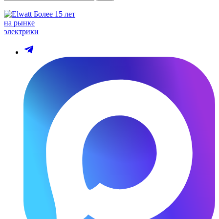
Более 15 лет
на рынке
электрики