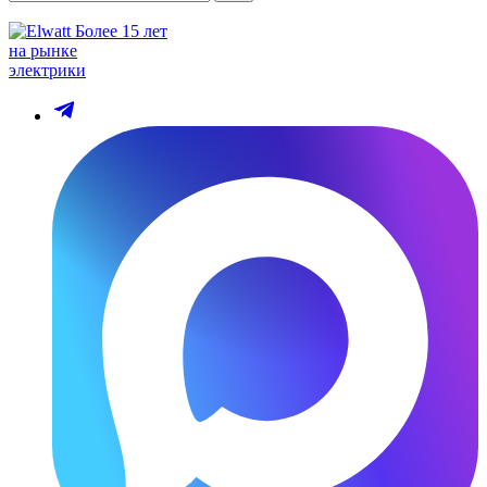
Более 15 лет
на рынке
электрики