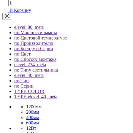
В Корзину
elevel_80_meta
по Мощности лампы
по Цветовой температуре
по Производителю
по Бренду и Серии
по Цвет
по Способу монтажа
elevel_234_meta
по Типу светильника
elevel_40_meta
по Тип
по Серии
TYPE-COLOR
TYPE-elevel_40_meta
1200мм
200мм
400мм
600мм
12Вт