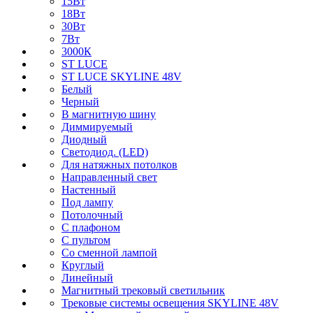
15Вт
18Вт
30Вт
7Вт
3000К
ST LUCE
ST LUCE SKYLINE 48V
Белый
Черный
В магнитную шину
Диммируемый
Диодный
Светодиод. (LED)
Для натяжных потолков
Направленный свет
Настенный
Под лампу
Потолочный
С плафоном
С пультом
Со сменной лампой
Круглый
Линейный
Магнитный трековый светильник
Трековые системы освещения SKYLINE 48V