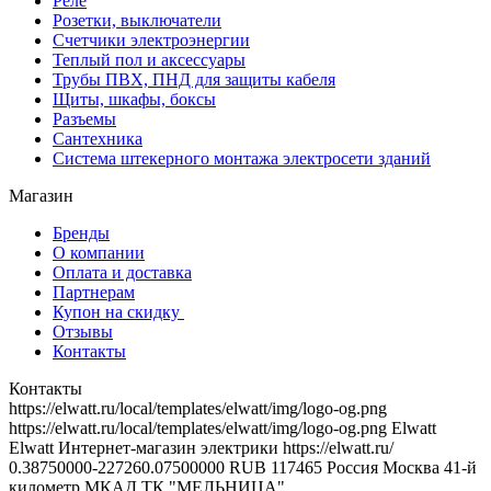
Реле
Розетки, выключатели
Счетчики электроэнергии
Теплый пол и аксессуары
Трубы ПВХ, ПНД для защиты кабеля
Щиты, шкафы, боксы
Разъемы
Сантехника
Система штекерного монтажа электросети зданий
Магазин
Бренды
О компании
Оплата и доставка
Партнерам
Купон на скидку
Отзывы
Контакты
Контакты
https://elwatt.ru/local/templates/elwatt/img/logo-og.png
https://elwatt.ru/local/templates/elwatt/img/logo-og.png
Elwatt
Elwatt
Интернет-магазин электрики
https://elwatt.ru/
0.38750000-227260.07500000 RUB
117465
Россия
Москва
41-й
километр МКАД
ТК "МЕЛЬНИЦА"