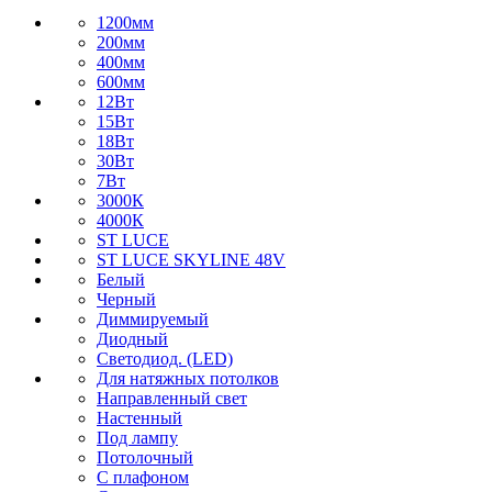
1200мм
200мм
400мм
600мм
12Вт
15Вт
18Вт
30Вт
7Вт
3000К
4000К
ST LUCE
ST LUCE SKYLINE 48V
Белый
Черный
Диммируемый
Диодный
Светодиод. (LED)
Для натяжных потолков
Направленный свет
Настенный
Под лампу
Потолочный
С плафоном