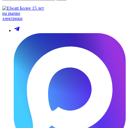
Более 15 лет
на рынке
электрики