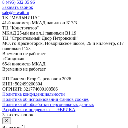
8 (495) 532 35 96
Заказать звонок
sale@elwatt.ru
ТК "МЕЛЬНИЦА"
41-й километр МКАД павильон Б13/3
ТЦ "Конструктор"
МКАД 25-ый км вл.1 павильон В1.19
ТЦ "Строительный Двор Петровский"
МО, го Красногорск, Новорижское шоссе, 26-й километр, с17
павильон Г-53
Временно не работает
«Синдика»
65-й километр МКАД
Временно не работает
ИП Галстян Егор Саргисович 2026
ИНН: 502499200304
ОГРНИП: 321774600108586
Политика конфиденциальности
Политика об использовании файлов cookies
Политика об обработки персональных данных
Разработка и поддержка — ЭВРИКА
Заказать звонок
*
Ваше имя