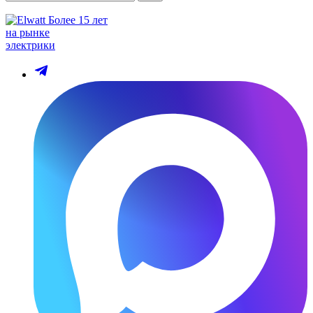
Более 15 лет
на рынке
электрики