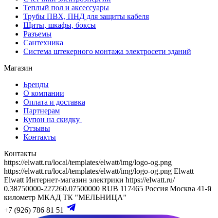
Теплый пол и аксессуары
Трубы ПВХ, ПНД для защиты кабеля
Щиты, шкафы, боксы
Разъемы
Сантехника
Система штекерного монтажа электросети зданий
Магазин
Бренды
О компании
Оплата и доставка
Партнерам
Купон на скидку
Отзывы
Контакты
Контакты
https://elwatt.ru/local/templates/elwatt/img/logo-og.png
https://elwatt.ru/local/templates/elwatt/img/logo-og.png
Elwatt
Elwatt
Интернет-магазин электрики
https://elwatt.ru/
0.38750000-227260.07500000 RUB
117465
Россия
Москва
41-й
километр МКАД
ТК "МЕЛЬНИЦА"
+7 (926) 786 81 51