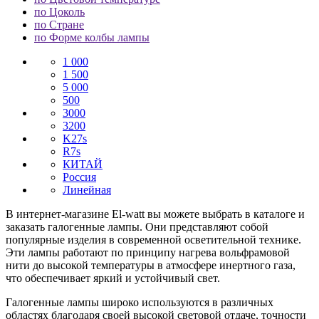
по Цоколь
по Стране
по Форме колбы лампы
1 000
1 500
5 000
500
3000
3200
K27s
R7s
КИТАЙ
Россия
Линейная
В интернет-магазине El-watt вы можете выбрать в каталоге и
заказать галогенные лампы. Они представляют собой
популярные изделия в современной осветительной технике.
Эти лампы работают по принципу нагрева вольфрамовой
нити до высокой температуры в атмосфере инертного газа,
что обеспечивает яркий и устойчивый свет.
Галогенные лампы широко используются в различных
областях благодаря своей высокой световой отдаче, точности