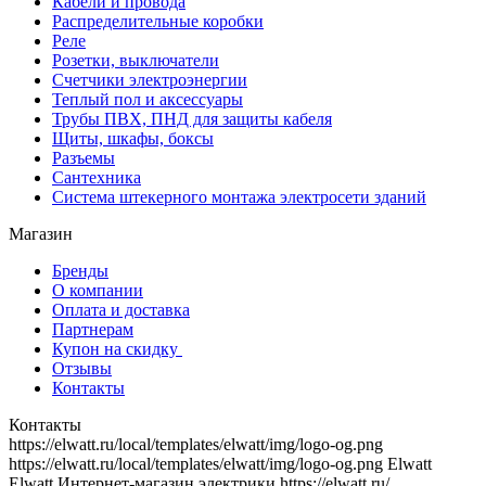
Кабели и провода
Распределительные коробки
Реле
Розетки, выключатели
Счетчики электроэнергии
Теплый пол и аксессуары
Трубы ПВХ, ПНД для защиты кабеля
Щиты, шкафы, боксы
Разъемы
Сантехника
Система штекерного монтажа электросети зданий
Магазин
Бренды
О компании
Оплата и доставка
Партнерам
Купон на скидку
Отзывы
Контакты
Контакты
https://elwatt.ru/local/templates/elwatt/img/logo-og.png
https://elwatt.ru/local/templates/elwatt/img/logo-og.png
Elwatt
Elwatt
Интернет-магазин электрики
https://elwatt.ru/