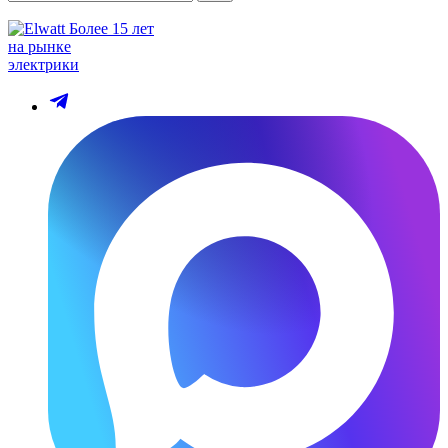
Более 15 лет
на рынке
электрики