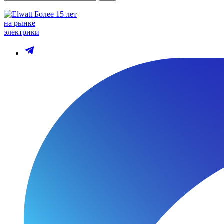
Более 15 лет
на рынке
электрики