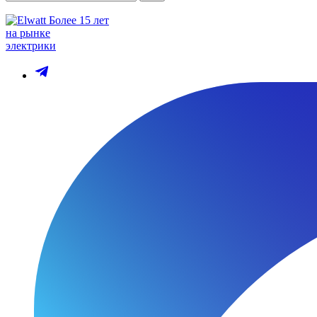
Более 15 лет
на рынке
электрики