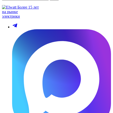
Более 15 лет
на рынке
электрики