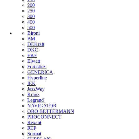
200
250
300
400
500
Bironi
BM
DEKraft
DKC
EKF
Elwatt
Fortisflex
GENERICA
Hyperline
IEK
JazzWay
Kranz
Legrand
NAVIGATOR
OBO BETTERMANN
PROCONNECT
Rexant
RTP
Sormat