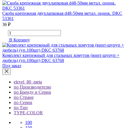
Скоба крепежная двухлапковая d48-50мм метал. оцинк. DKC
53361
36 ₽
В Корзину
Комплект крепежный для стальных хомутов (винт-шуруп +
дюбель) (уп.100шт) DKC 63768
Под заказ
elevel_80_meta
по Производителю
по Бренду и Серии
по Стране
по Серии
по Тип
TYPE-COLOR
100
150