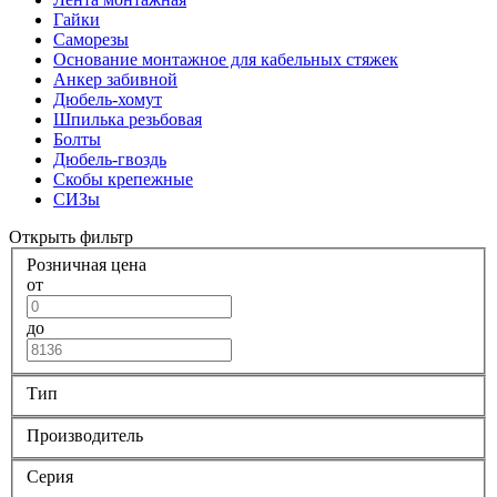
Гайки
Саморезы
Основание монтажное для кабельных стяжек
Анкер забивной
Дюбель-хомут
Шпилька резьбовая
Болты
Дюбель-гвоздь
Скобы крепежные
СИЗы
Открыть фильтр
Розничная цена
от
до
Тип
Производитель
Серия