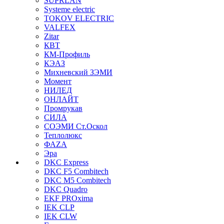
SUPRLAN
Systeme electric
TOKOV ELECTRIC
VALFEX
Zitar
КВТ
КМ-Профиль
КЭАЗ
Михневский ЗЭМИ
Момент
НИЛЕД
ОНЛАЙТ
Промрукав
СИЛА
СОЭМИ Ст.Оскол
Теплолюкс
ФАZА
Эра
DKC Express
DKC F5 Combitech
DKC M5 Combitech
DKC Quadro
EKF PROxima
IEK CLP
IEK CLW