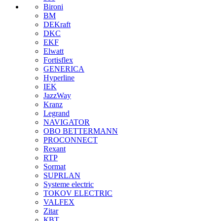
Bironi
BM
DEKraft
DKC
EKF
Elwatt
Fortisflex
GENERICA
Hyperline
IEK
JazzWay
Kranz
Legrand
NAVIGATOR
OBO BETTERMANN
PROCONNECT
Rexant
RTP
Sormat
SUPRLAN
Systeme electric
TOKOV ELECTRIC
VALFEX
Zitar
КВТ