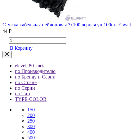
Стяжка кабельная нейлоновая 3х100 черная уп.100шт Elwatt
44 ₽
В Корзину
elevel_80_meta
по Производителю
по Бренду и Серии
по Стране
по Серии
по Тип
TYPE-COLOR
150
200
250
300
400
500