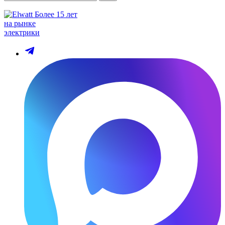
Более 15 лет
на рынке
электрики