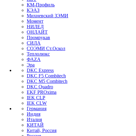
КМ-Профиль
КЭАЗ
Михневский ЗЭМИ
Момент
НИЛЕД
ОНЛАЙТ
Промрукав
СИЛА
СОЭМИ Ст.Оскол
Теплолюкс
ФАZА
Эра
DKC Express
DKC F5 Combitech
DKC M5 Combitech
DKC Quadro
EKF PROxima
IEK CLP
IEK CLW
Германия
Индия
Италия
КИТАЙ
Китай, Россия
Россия