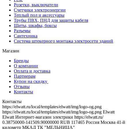
Розетки, выключатели
Счетчики электроэнергии
Теплый пол и аксессуары
Трубы ПВХ, ПНД для защиты кабеля
Щиты, шкафы, боксы
Разъемы
Сантехника
Система штекерного монтажа электросети зданий
Магазин
Бренды
О компании
Оплата и доставка
Партнерам
Купон на скидку
Отзывы
Контакты
Контакты
https://elwatt.ru/local/templates/elwatt/img/logo-og.png
https://elwatt.ru/local/templates/elwatt/img/logo-og.png
Elwatt
Elwatt
Интернет-магазин электрики
https://elwatt.ru/
0.38750000-141509.90000000 RUB
117465
Россия
Москва
41-й
километр МКАД
ТК "МЕЛЬНИЦА"