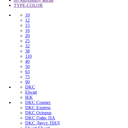
по Материалу жилы
TYPE-COLOR
10
12
15
16
20
25
32
38
110
40
50
63
75
90
DKC
Elwatt
IEK
DKC Cosmec
DKC Express
DKC Octopus
DKC Гофр. ПА
DKC Двуст. ПНД