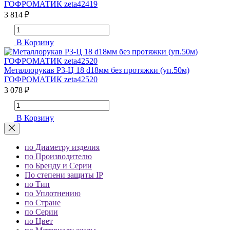
ГОФРОМАТИК zeta42419
3 814 ₽
В Корзину
Металлорукав Р3-Ц 18 d18мм без протяжки (уп.50м)
ГОФРОМАТИК zeta42520
3 078 ₽
В Корзину
по Диаметру изделия
по Производителю
по Бренду и Серии
По степени защиты IP
по Тип
по Уплотнению
по Стране
по Серии
по Цвет