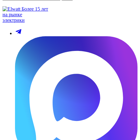
Более 15 лет
на рынке
электрики