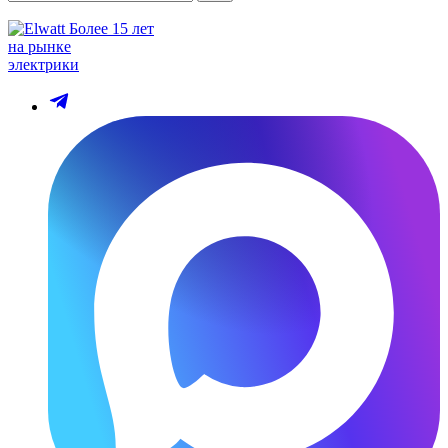
Более 15 лет
на рынке
электрики