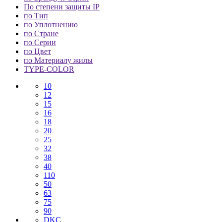
По степени защиты IP
по Тип
по Уплотнению
по Стране
по Серии
по Цвет
по Материалу жилы
TYPE-COLOR
10
12
15
16
18
20
25
32
38
40
110
50
63
75
90
DKC