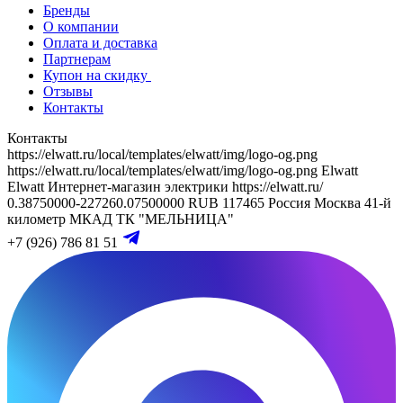
Бренды
О компании
Оплата и доставка
Партнерам
Купон на скидку
Отзывы
Контакты
Контакты
https://elwatt.ru/local/templates/elwatt/img/logo-og.png
https://elwatt.ru/local/templates/elwatt/img/logo-og.png
Elwatt
Elwatt
Интернет-магазин электрики
https://elwatt.ru/
0.38750000-227260.07500000 RUB
117465
Россия
Москва
41-й
километр МКАД
ТК "МЕЛЬНИЦА"
+7 (926) 786 81 51