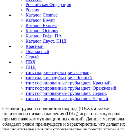
Российская Федерация
Россия
Каталог Cosmec
Каталог Elwatt
Каталог Express
Каталог Octopus
Каталог Гофр. ПА
Каталог Двуст. ПНД
Красный
Оранжевый
Серый
ПВХ
ПНД
тип: гладкие трубы цвет: Серый,
тип: гладкие трубы цвет: Черный,
тип: гофрированные трубы цвет: Красный,
тип: гофрированные трубы цвет: Оранжевый,
тип: гофрированные трубы цвет: Серый,
тип: гофрированные трубы цвет: Черный,
Сегодня трубы из поливинилхлорида (ПВХ), а также
полиэтилена низкого давления (ПНД) играют важную роль
при монтаже коммуникационных линий. Данные материалы
обладают рядом преимуществ и характеристик, что делает их
предпочтительными при строительстве инфраструктуры для