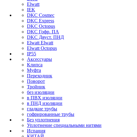
Elwatt
IEK
DKC Cosmec
DKC Express
DKC Octopus
DKC Гофр. ПА
DKC Двуст. ПНД
Elwatt Elwatt
Elwatt Octopus
IP55
Аксессуары
Клипса
Муфта
Переходник
Поворот
Тройник
без изоляции
в ПВХ изоляции
в ПНД изоляции
гладкие трубы
гофрированные трубы
Без уплотнения
Уплотнение специальными нитями
Испания
КИТАЙ