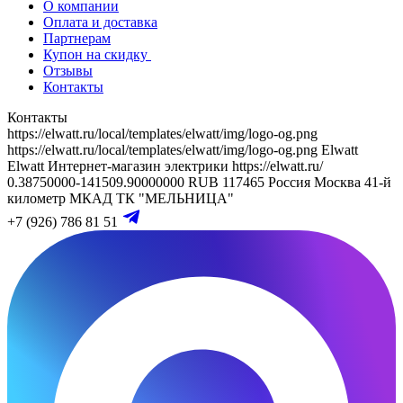
О компании
Оплата и доставка
Партнерам
Купон на скидку
Отзывы
Контакты
Контакты
https://elwatt.ru/local/templates/elwatt/img/logo-og.png
https://elwatt.ru/local/templates/elwatt/img/logo-og.png
Elwatt
Elwatt
Интернет-магазин электрики
https://elwatt.ru/
0.38750000-141509.90000000 RUB
117465
Россия
Москва
41-й
километр МКАД
ТК "МЕЛЬНИЦА"
+7 (926) 786 81 51