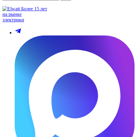
Более 15 лет
на рынке
электрики