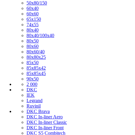
50х80/150
60х40
60х60
65х150
74х55
80х40
80х40/100х40
80х50
80х60
80х60/40
80х80х25
85х50
85х85х42
85х85х45
90х50
2 000
DKC
IEK
Legrand
Ruvinil
DKC Brava
DKC In-liner Aero
DKC In-liner Classic
DKC In-liner Front
DKC S5 Combitech