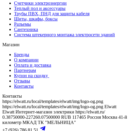
Счетчики электроэнергии
Теплый пол и аксессуары
Трубы ПВХ, ПНД для защиты кабеля
Щиты, шкафы, боксы
Разъемы
Сантехника
Система штекерного монтажа электросети зданий
Магазин
Бренды
О компании
Оплата и доставка
Партнерам
Купон на скидку
Отзывы
Контакты
Контакты
https://elwatt.ru/local/templates/elwatt/img/logo-og.png
https://elwatt.ru/local/templates/elwatt/img/logo-og.png
Elwatt
Elwatt
Интернет-магазин электрики
https://elwatt.ru/
0.38750000-227260.07500000 RUB
117465
Россия
Москва
41-й
километр МКАД
ТК "МЕЛЬНИЦА"
+7 (926) 786 81 51