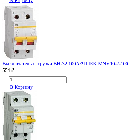
В Корзину
Выключатель нагрузки ВН-32 100А/2П IEK MNV10-2-100
554 ₽
В Корзину