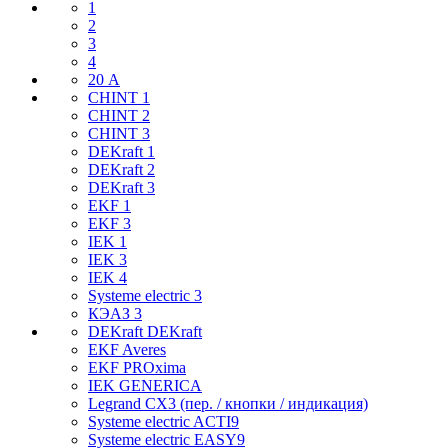
1
2
3
4
20 А
CHINT 1
CHINT 2
CHINT 3
DEKraft 1
DEKraft 2
DEKraft 3
EKF 1
EKF 3
IEK 1
IEK 3
IEK 4
Systeme electric 3
КЭАЗ 3
DEKraft DEKraft
EKF Averes
EKF PROxima
IEK GENERICA
Legrand CX3 (пер. / кнопки / индикация)
Systeme electric ACTI9
Systeme electric EASY9