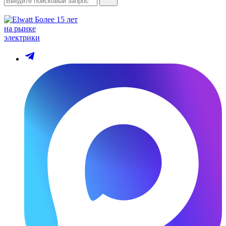
Более 15 лет
на рынке
электрики