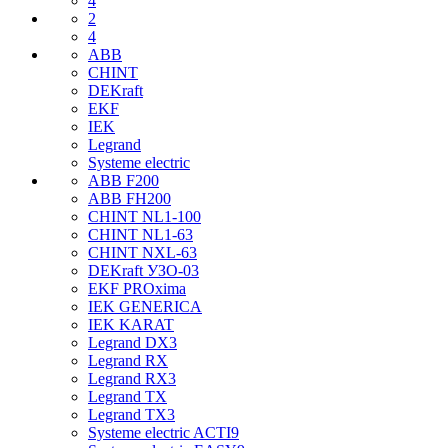
4
2
4
ABB
CHINT
DEKraft
EKF
IEK
Legrand
Systeme electric
ABB F200
ABB FH200
CHINT NL1-100
CHINT NL1-63
CHINT NXL-63
DEKraft УЗО-03
EKF PROxima
IEK GENERICA
IEK KARAT
Legrand DX3
Legrand RX
Legrand RX3
Legrand TX
Legrand TX3
Systeme electric ACTI9