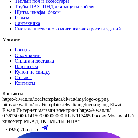
Теплый пол и аксессуары
Трубы ПВХ, ПНД для защиты кабеля
Щиты, шкафы, боксы
Разъемы
Сантехника
Система штекерного монтажа электросети зданий
Магазин
Бренды
О компании
Оплата и доставка
Партнерам
Купон на скидку
Отзывы
Контакты
Контакты
https://elwatt.ru/local/templates/elwatt/img/logo-og.png
https://elwatt.ru/local/templates/elwatt/img/logo-og.png
Elwatt
Elwatt
Интернет-магазин электрики
https://elwatt.ru/
0.38750000-141509.90000000 RUB
117465
Россия
Москва
41-й
километр МКАД
ТК "МЕЛЬНИЦА"
+7 (926) 786 81 51