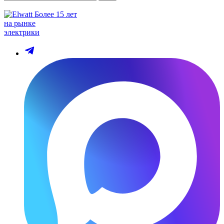
Более 15 лет
на рынке
электрики