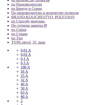
по Количеству полюсов
по Производителю
по Бренду и Серии
По производителю и количеству полюсов
BRAND-KOLICHESTVO_POLYUSOV
по Способу монтажа
По степени защиты IP
по Серии
по Стране
по Тип
TYPE-elevel_35_meta
0,01 А
0,03 А
0,1 А
0,3 А
100 А
16 А
25 А
32 А
40 А
50 А
63 А
80 А
2