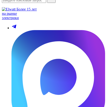
Более 15 лет
на рынке
электрики