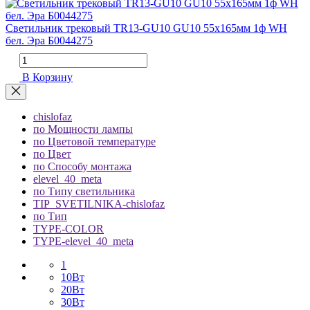
Светильник трековый TR13-GU10 GU10 55х165мм 1ф WH
бел. Эра Б0044275
В Корзину
chislofaz
по Мощности лампы
по Цветовой температуре
по Цвет
по Способу монтажа
elevel_40_meta
по Типу светильника
TIP_SVETILNIKA-chislofaz
по Тип
TYPE-COLOR
TYPE-elevel_40_meta
1
10Вт
20Вт
30Вт