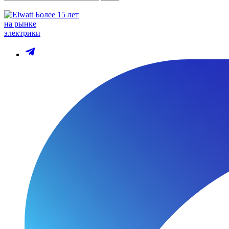
Более 15 лет
на рынке
электрики