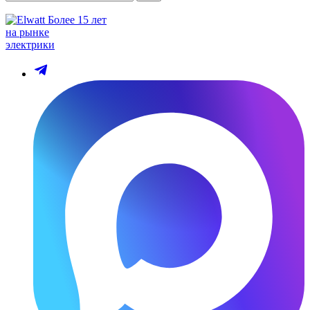
Более 15 лет
на рынке
электрики