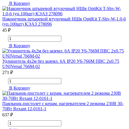
В Корзину
Наконечник штыревой втулочный НШв OptiKit T-Shv-W-1.0-6
(уп.100шт) КЭАЗ 278096
45 ₽
В Корзину
Удлинитель 4х2м без заземл. 6А IP20 У6-766М ПВС 2х0.75
UNIVersal 766М-02
271 ₽
В Корзину
Паяльник-пистолет с керам. нагревателем 2 режима 230В 30-
70Вт Rexant 12-0161-1
637 ₽