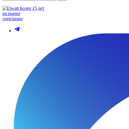
Более 15 лет
на рынке
электрики