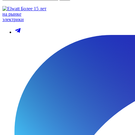
Более 15 лет
на рынке
электрики